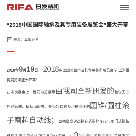
“2018中国国际轴承及其专用装备展览会”盛大开幕
来源：本报记者
9
19
2018
2018
年
月
日
，“
中国国际轴承及其专用装备展览会”在上海世
博展览馆盛大开幕！
由我司全新研发的
在本次展会上，我司为您展示
包含无心
圆锥
/
圆柱滚
外径磨床、球基面磨床、外径超精机及功能附件的
子磨超自动线；
由两台高速高精卧式数控车床与龙门式桁架
9