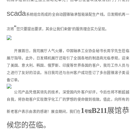
机械手组合的柔性加工自动化单元；由
台设备以及联合西门子开发的
scada
系统组合而成的全自动圆锥轴承智能装配生产线。日发精机再一
“
次将
您只要提出要求，其余让我们来做”的服务理念实力呈现。
开展首日，我司展厅人气火爆，中国轴承工业协会秘书长周宇先生莅临
展厅指导。此外，日发精机展厅还吸引了全国各地的制造商光临参观，迎来
了美国、意大利、韩国、俄罗斯、印度等世界各国的客户，我司工作人员与
之进行了友好的洽谈。当日我司还与台州客户成功签订了多台圆锥滚子类设
备订单。
公司产品凭借其领先的技术，深受国内外客户好评。今后也将不断超越
自我，将协助客户实现数字化工厂的梦想的使命做到极致。值此，向所有的
1
B211
展馆
恭
新老客户表示由衷的感谢！展会期间，我们在
号馆
候您的莅临。