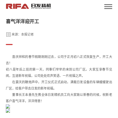
喜气洋洋迎开工
来源：本报记者
喜庆祥和的春节假期刚刚过去，公司于正月初八正式恢复生产，开工大
吉！
初八是年后上班的第一天，同事们早早的来到公司厂区。大家互享春节见
闻，互道新年祝福，公司处处欢声笑语、一片祝福之声。
在震天的鞭炮声中，开工仪式正式启动，满载日发设备的车辆缓缓驶出
厂区，给客户带去日发的新年祝福。
董事长王本善先生携全体日发精机员工向大家致以新春的问候，祝新老
客户喜气洋洋，洋洋得意！