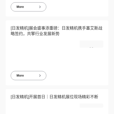
More
[日发精机]展会盛事添重磅：日发精机携手塞艾斯战
略签约，共擎行业发展新势
02
2024-12
More
[日发精机]开展首日｜日发精机展位现场精彩不断
02