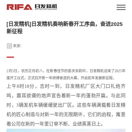
[日发精机]日发精机奏响新春开工序曲，奋进2025
新征程
来源：
2
月5日，农历正月初八，在新春佳节的喜庆余韵中，日发精机迎来了2025年
度开工仪式，正式拉开新一年拼搏奋进的大幕，开启蛇年发展新征程。
上午
8
时
18
分，吉时一到，日发精机厂区大门口礼炮齐
鸣，震耳欲聋的炮声宣告着新一年的蓬勃开篇。与此同
时，
3
辆发机车辆缓缓驶出厂区。这些车辆满载着日发精
机的匠心制造与对新一年的无限期许，它们的启程，寓意
着公司在新的一年里订单不断、业绩蒸蒸日上。