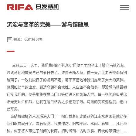
沉淀与变革的完美——游乌镇随思
来源：远航报记者
三月五日一大早，我们集团的“半边天”们便早早地坐上了驶向乌镇的车，
兴致勃勃地庆祝自己的节日去了。许是天随人意，这一天，连老天爷都特别
给面子，一改前段日子的阴晴不定，毫不吝啬地冲我们露出了大大的笑脸。
原想如此早的出发，到达乌镇不会太晚，人应该不会很多。却没想乌镇最初
迎接我们的，便是聚集在景点门口等待进入的如海人群。每一张笑脸似乎比
阳光更灿烂热烈，让我在瞠目结舌之余也花了眼。乌镇的受欢迎程度，也由
此可见。
当随着熙攘的人流涌进大门，一幅印载着历史痕迹的江南水乡画卷就此在
我们眼前展开了。青石板路、传统作坊、旧式平房、水阁、廊棚……凡此种
种，似乎将人带进了时间的长廊。旧时当铺、古时衣裳、传统的酿酒法……