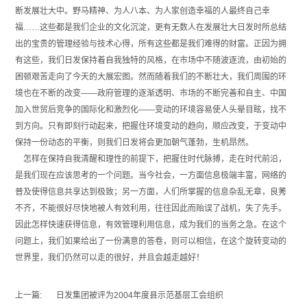
断发展壮大中。野马精神、为人八本、为人家创造幸福的人最终自己幸
福……这些都是我们企业的文化沉淀，更有无数人在发展壮大日发时所总结
出的宝贵的管理经验与技术心得，所有这些都是我们难得的财富。正因为拥
有这些，我们日发保持着自我独特的风格，在市场中不随波逐流，由初始的
困顿艰苦走向了今天的大展宏图。然而随着我们的不断壮大，我们周围的环
境也在不断的改变——政府管理的逐渐透明、市场的不断完善和自主、中国
加入世贸后竞争的国际化和激烈化——变动的环境容易使人头晕目眩，找不
到方向。只有即刻行动起来，把握住环境变动的趋向，顺应改变，于变动中
保持一份动态的平衡，则我们日发将会更加朝气蓬勃，生机昂然。
怎样在保持自我清醒和理性的前提下，把握住时代脉搏，走在时代前沿，
是我们现在应该思考的一个问题。当今社会，一方面信息极端丰富，网络的
普及使得信息共享达到极致；另一方面，人们所掌握的信息杂乱无章，良莠
不齐，不能很好尽快地被人有效利用，往往因此而贻误了战机，失了先手。
因此怎样快速获得信息，有效管理利用信息，成为我们的当务之急。在这个
问题上，我们如果给出了一份满意的答卷，则可以相信，在这个旋转变动的
世界里，我们仍然可以走的很好，并且会越走越好！
上一篇:
日发集团被评为2004年度县示范基层工会组织