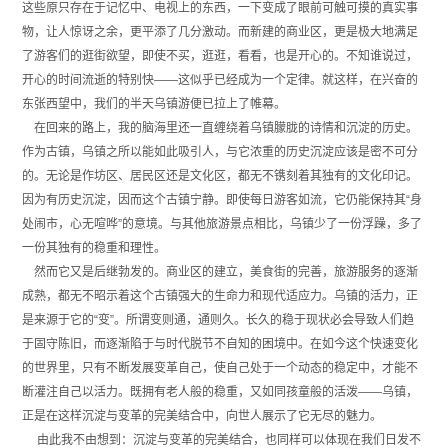
这些原只存在于记忆中、电视上的东西，一下变成了眼前可触可摸的真实事
物，让人惊讶之余，更平添了几分激动。而新建的商业区，更是极大地满足
了游客们的逛街欲望，即使不买，逛逛，看看，也是开心的。不知谁说过，
开心的时间流逝的特别快——这似乎已经成为一个定律。就这样，在兴奋的
东张西望中，我们的半天乌镇游便已拉上了帷幕。
在回来的路上，我的脑海里还一直缠绕着乌镇朦胧的诗情和沉淀的历史。
作为古镇，乌镇之所以能如此吸引人，与它浓重的历史沉淀应该是密不可分
的。无论是作坊区、居民区还是文化区，都无不镌刻着其独有的文化印记。
因为有历史沉淀，因而这个古镇宁静。即使每日游客如流，它仍能保持其“身
处闹市，心无喧哗”的意境。与其他旅游景点相比，乌镇少了一份浮躁，多了
一份其独有的稳重和理性。
然而它又是后继勃发的。商业区的建立，美食街的完善，旅游服务的逐渐
成熟，都无不昭示着这个古镇强大的生命力和现代适应力。乌镇的活力，正
是来源于它的“变”。所谓变则通，通则久。长久的稳于现状必会导致人们趋
于固守陈旧，而逐渐陷于与时代脱节不自知的困境中。在如今这个快速变化
的世界里，只有不断发展变革自己，使自己处于一个动态的稳定中，才能不
断灌注自己以活力。既拥有老人般的稳重，又如同孩童般的活泼——乌镇，
正是在这样沉淀与变革的完美结合中，向世人展示了它无尽的魅力。
由此我不由想到：沉淀与变革的完美结合，也同样可以体现在我们日发不